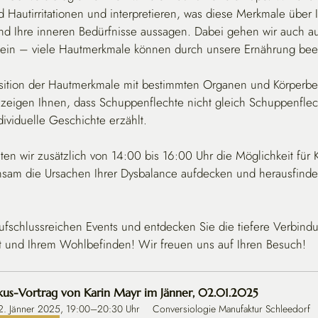
 Hautirritationen und interpretieren, was diese Merkmale über 
d Ihre inneren Bedürfnisse aussagen. Dabei gehen wir auch au
 ein – viele Hautmerkmale können durch unsere Ernährung beei
osition der Hautmerkmale mit bestimmten Organen und Körperbe
 zeigen Ihnen, dass Schuppenflechte nicht gleich Schuppenflech
dividuelle Geschichte erzählt.
en wir zusätzlich von 14:00 bis 16:00 Uhr die Möglichkeit für 
sam die Ursachen Ihrer Dysbalance aufdecken und herausfinde
aufschlussreichen Events und entdecken Sie die tiefere Verbind
t und Ihrem Wohlbefinden! Wir freuen uns auf Ihren Besuch!
kus-Vortrag von Karin Mayr im Jänner, 02.01.2025
2. Jänner 2025, 19:00–20:30 Uhr
Conversiologie Manufaktur Schleedorf