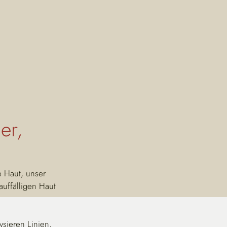
er,
e Haut, unser 
auffälligen Haut 
sieren Linien, 