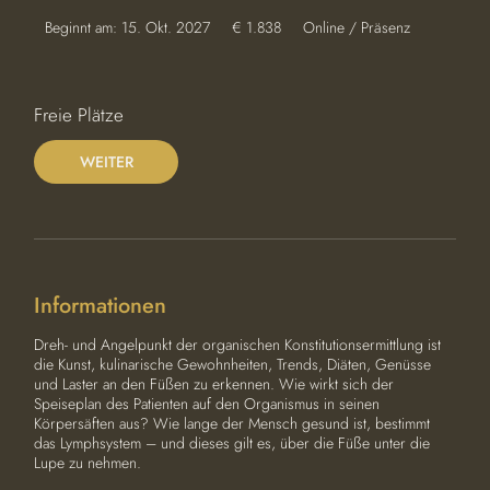
1.838
Beginnt am: 15. Okt. 2027
B
€ 1.838
Online / Präsenz
Euro
e
g
i
n
Freie Plätze
n
t
WEITER
a
m
:
1
5
.
O
Informationen
k
t
.
Dreh- und Angelpunkt der organischen Konstitutionsermittlung ist
2
die Kunst, kulinarische Gewohnheiten, Trends, Diäten, Genüsse
0
und Laster an den Füßen zu erkennen. Wie wirkt sich der
2
Speiseplan des Patienten auf den Organismus in seinen
7
Körpersäften aus? Wie lange der Mensch gesund ist, bestimmt
das Lymphsystem – und dieses gilt es, über die Füße unter die
Lupe zu nehmen.