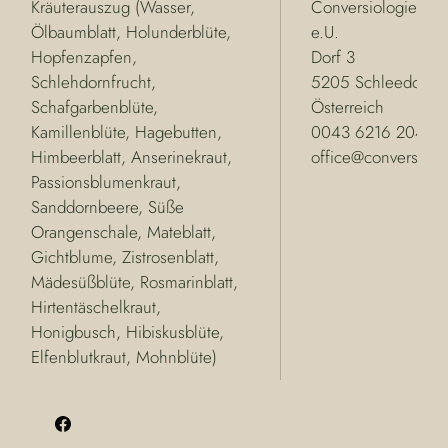
Kräuterauszug (Wasser,
Conversiologie Man
Ölbaumblatt, Holunderblüte,
e.U.
Hopfenzapfen,
Dorf 3
Schlehdornfrucht,
5205 Schleedorf
Schafgarbenblüte,
Österreich
Kamillenblüte, Hagebutten,
0043 6216 20436
Himbeerblatt, Anserinekraut,
office@conversiolog
Passionsblumenkraut,
Sanddornbeere, Süße
Orangenschale, Mateblatt,
Gichtblume, Zistrosenblatt,
Mädesüßblüte, Rosmarinblatt,
Hirtentäschelkraut,
Honigbusch, Hibiskusblüte,
Elfenblutkraut, Mohnblüte)