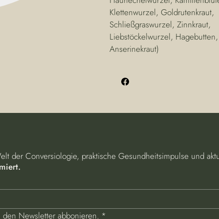
Klettenwurzel, Goldrutenkraut,
Schließgraswurzel, Zinnkraut,
Liebstöckelwurzel, Hagebutten,
Anserinekraut)
Welt der Conversiologie, praktische Gesundheitsimpulse und aktu
miert.
e den Newsletter abbonieren.
*