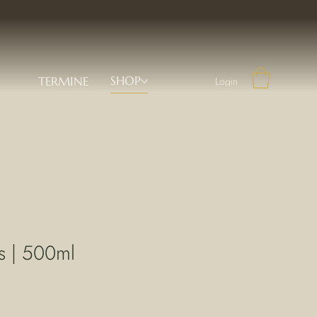
SHOP
TERMINE
Login
s | 500ml