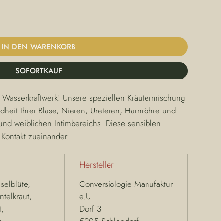
IN DEN WARENKORB
SOFORTKAUF
s Wasserkraftwerk! Unsere speziellen Kräutermischung 
heit Ihrer Blase, Nieren, Ureteren, Harnröhre und 
und weiblichen Intimbereichs. Diese sensiblen 
Kontakt zueinander.
Hersteller
selblüte,
Conversiologie Manufaktur
telkraut,
e.U.
t,
Dorf 3
e,
5205 Schleedorf