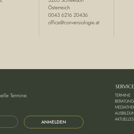
Österreich
0043 6216 20436
office@conversiologie.at
SERVICE
elle Termine.
TERMINE
BERATUN
MEDIATHE
AUSBILDU
AKTUELLES
ANMELDEN