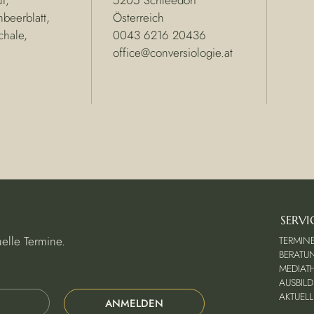
beerblatt,
Österreich
chale,
0043 6216 20436
office@conversiologie.at
SERVI
elle Termine.
TERMIN
BERATU
MEDIAT
AUSBIL
AKTUELL
ANMELDEN