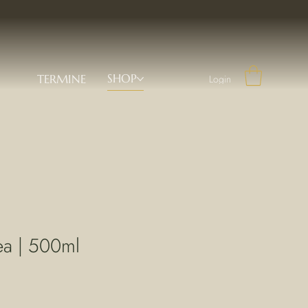
SHOP
TERMINE
Login
a | 500ml