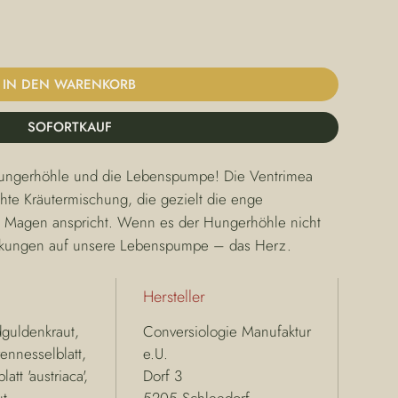
IN DEN WARENKORB
SOFORTKAUF
 Hungerhöhle und die Lebenspumpe! Die Ventrimea 
hte Kräutermischung, die gezielt die enge 
Magen anspricht. Wenn es der Hungerhöhle nicht 
wirkungen auf unsere Lebenspumpe – das Herz.
Hersteller
guldenkraut,
Conversiologie Manufaktur
ennesselblatt,
e.U.
tt 'austriaca',
Dorf 3
t,
5205 Schleedorf