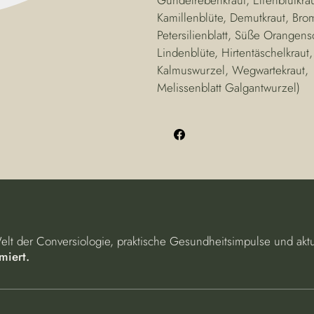
Kamillenblüte, Demutkraut, Brom
Petersilienblatt, Süße Orangens
Lindenblüte, Hirtentäschelkraut,
Kalmuswurzel, Wegwartekraut,
Melissenblatt Galgantwurzel)
Welt der Conversiologie, praktische Gesundheitsimpulse und aktu
miert.