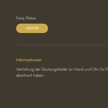
e
g
i
Freie Plätze
n
n
WEITER
t
a
m
:
1
Informationen
.
Vertiefung der Deutungsfelder an Hand und Ohr für F
D
absolviert haben.
e
z
.
2
0
2