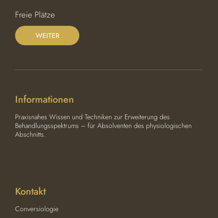
i
n
Freie Plätze
n
t
WEITER
a
m
:
2
7
.
J
Informationen
u
l
i
Praxisnahes Wissen und Techniken zur Erweiterung des
2
Behandlungsspektrums – für Absolventen des physiologischen
0
Abschnitts.
2
7
Kontakt
Conversiologie