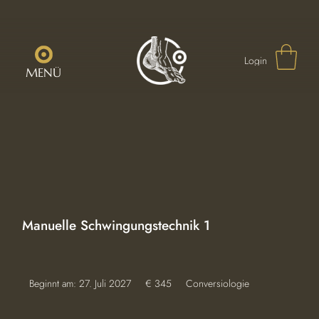
Login
MENÜ
Manuelle Schwingungstechnik 1
345
Beginnt am: 27. Juli 2027
B
€ 345
Conversiologie
Euro
e
g