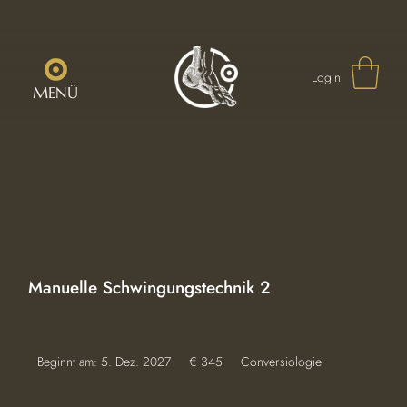
Login
MENÜ
Manuelle Schwingungstechnik 2
345
Beginnt am: 5. Dez. 2027
B
€ 345
Conversiologie
Euro
e
g