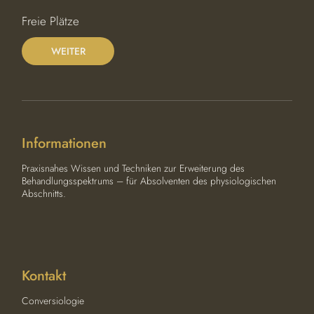
i
n
Freie Plätze
n
t
WEITER
a
m
:
5
.
D
e
Informationen
z
.
2
Praxisnahes Wissen und Techniken zur Erweiterung des
0
Behandlungsspektrums – für Absolventen des physiologischen
2
Abschnitts.
7
Kontakt
Conversiologie