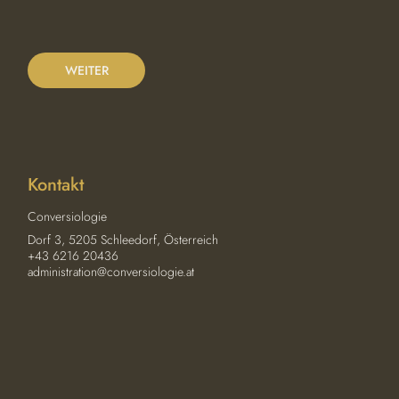
0
M
i
n
WEITER
.
Kontakt
Conversiologie
Dorf 3, 5205 Schleedorf, Österreich
+43 6216 20436
administration@conversiologie.at