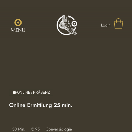
Login
MENÜ
ONLINE / PRÄSENZ
Online Ermittlung 25 min.
95
30 Min.
3
€ 95
Conversiologie
Euro