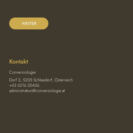
0
M
i
n
WEITER
.
Kontakt
Conversiologie
Dorf 3, 5205 Schleedorf, Österreich
+43 6216 20436
administration@conversiologie.at