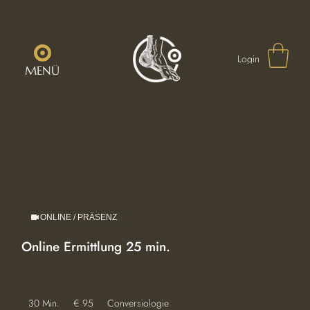
Login
MENÜ
ONLINE / PRÄSENZ
Online Ermittlung 25 min.
95
30 Min.
3
€ 95
Conversiologie
Euro