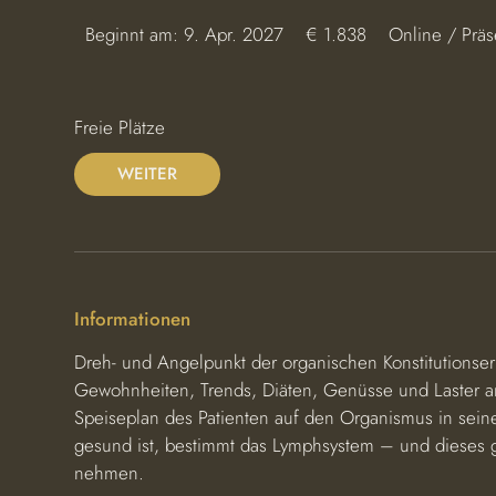
1.838
Beginnt am: 9. Apr. 2027
B
€ 1.838
Online / Prä
Euro
e
g
i
Freie Plätze
n
n
WEITER
t
a
m
:
9
Informationen
.
Dreh- und Angelpunkt der organischen Konstitutionsermi
A
Gewohnheiten, Trends, Diäten, Genüsse und Laster a
p
Speiseplan des Patienten auf den Organismus in sei
r
gesund ist, bestimmt das Lymphsystem – und dieses gi
.
nehmen.
2