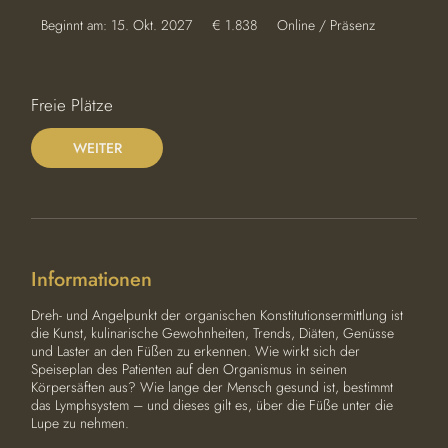
1.838
Beginnt am: 15. Okt. 2027
B
€ 1.838
Online / Präsenz
Euro
e
g
i
n
Freie Plätze
n
t
WEITER
a
m
:
1
5
.
O
Informationen
k
t
.
Dreh- und Angelpunkt der organischen Konstitutionsermittlung ist
2
die Kunst, kulinarische Gewohnheiten, Trends, Diäten, Genüsse
0
und Laster an den Füßen zu erkennen. Wie wirkt sich der
2
Speiseplan des Patienten auf den Organismus in seinen
7
Körpersäften aus? Wie lange der Mensch gesund ist, bestimmt
das Lymphsystem – und dieses gilt es, über die Füße unter die
Lupe zu nehmen.