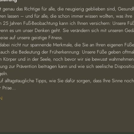
t genau das Richtige für alle, die neugierig geblieben sind, Gesund
eren lassen – und für alle, die schon immer wissen wollten, was ihre 
ch 25 Jahren Fuß-Beobachtung kann ich Ihnen versichern: Unsere Füß
wenn es um unser Denken geht. Sie verändern sich mit unseren Ge
eise auf unsere geistige Fitness.
dabei nicht nur spannende Merkmale, die Sie an Ihren eigenen Füß
auch die Bedeutung der Früherkennung: Unsere Füße geben oftmals
 Körper und in der Seele, noch bevor wir sie bewusst wahrnehmen.
ng zur Prävention beitragen kann und wie sich seelische Dispositi
eln.
uf alltagstaugliche Tipps, wie Sie dafür sorgen, dass Ihre Sinne noc
r Prise…
N