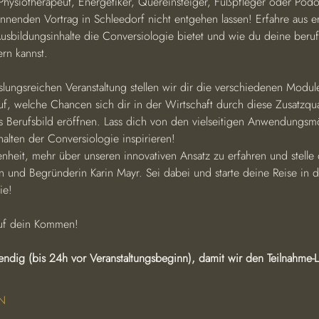
Physiotherapeut, Energetiker, Quereinsteiger, Fußpfleger oder Podo
annenden Vortrag in Schleedorf nicht entgehen lassen! Erfahre aus e
usbildungsinhalte die Conversiologie bietet und wie du deine beruf
ern kannst.
slungsreichen Veranstaltung stellen wir dir die verschiedenen Modul
f, welche Chancen sich dir in der Wirtschaft durch diese Zusatzqua
es Berufsbild eröffnen. Lass dich von den vielseitigen Anwendungsm
halten der Conversiologie inspirieren!
heit, mehr über unseren innovativen Ansatz zu erfahren und stelle 
in und Begründerin Karin Mayr. Sei dabei und starte deine Reise in 
ie!
auf dein Kommen!
dig (bis 24h vor Veranstaltungsbeginn), damit wir den Teilnahme-L
N