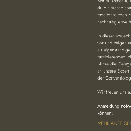
Bist du Masseur, 
du dir diesen sp
facettenreichen A
nachhaltig erweit
In dieser abwech
vor und zeigen au
als eigenständig
faszinierenden In
Nutze die Gelegen
an unsere Expert
der Conversiolog
Wir freuen uns 
Anmeldung notwen
können:
MEHR ANZEIGE