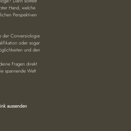
loge? Dann solltest 
rster Hand, welche 
lichen Perspektiven 
e der Conversiologie 
lifikation oder sogar 
öglichkeiten und den 
deine Fragen direkt 
die spannende Welt 
ink aussenden 