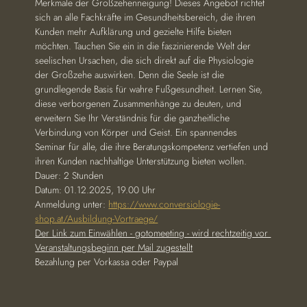
Merkmale der Großzehenneigung! Dieses Angebot richtet 
sich an alle Fachkräfte im Gesundheitsbereich, die ihren 
Kunden mehr Aufklärung und gezielte Hilfe bieten 
möchten. Tauchen Sie ein in die faszinierende Welt der 
seelischen Ursachen, die sich direkt auf die Physiologie 
der Großzehe auswirken. Denn die Seele ist die 
grundlegende Basis für wahre Fußgesundheit. Lernen Sie, 
diese verborgenen Zusammenhänge zu deuten, und 
erweitern Sie Ihr Verständnis für die ganzheitliche 
Verbindung von Körper und Geist. Ein spannendes 
Seminar für alle, die ihre Beratungskompetenz vertiefen und 
ihren Kunden nachhaltige Unterstützung bieten wollen. 
Dauer: 2 Stunden
Datum: 01.12.2025, 19.00 Uhr
Anmeldung unter: 
https://www.conversiologie-
shop.at/Ausbildung-Vortraege/
Der Link zum Einwählen - gotomeeting - wird rechtzeitig vor 
Veranstaltungsbeginn per Mail zugestellt
Bezahlung per Vorkassa oder Paypal 