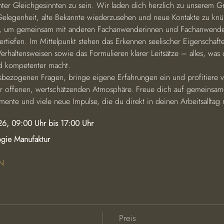
nter Gleichgesinnten zu sein. Wir laden dich herzlich zu unserem G
elegenheit, alte Bekannte wiederzusehen und neue Kontakte zu knü
g, um gemeinsam mit anderen Fachanwenderinnen und Fachanwende
ertiefen. Im Mittelpunkt stehen das Erkennen seelischer Eigenschafte
erhaltensweisen sowie das Formulieren klarer Leitsätze – alles, was 
d kompetenter macht.
xisbezogenen Fragen, bringe eigene Erfahrungen ein und profitiere 
er offenen, wertschätzenden Atmosphäre. Freue dich auf gemeinsam
ente und viele neue Impulse, die du direkt in deinen Arbeitsalltag
6, 09:00 Uhr bis 17:00 Uhr
gie Manufaktur
N
Preis