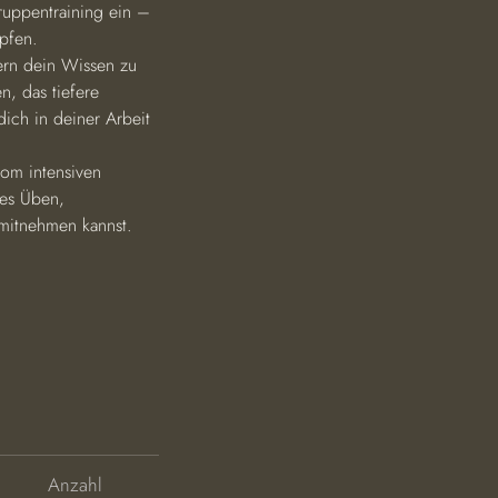
ruppentraining ein – 
pfen.
rn dein Wissen zu 
n, das tiefere 
dich in deiner Arbeit 
vom intensiven 
es Üben, 
 mitnehmen kannst.
Anzahl