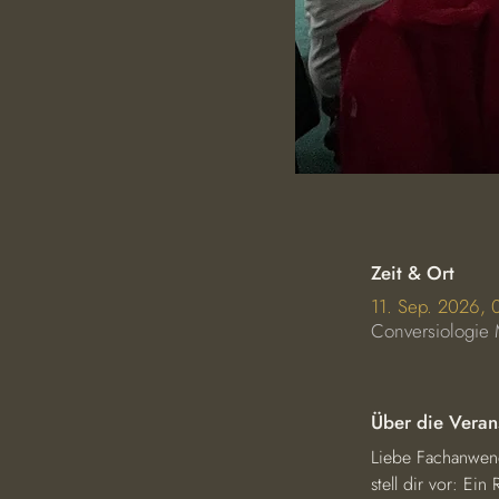
Zeit & Ort
11. Sep. 2026,
Conversiologie 
Über die Veran
Liebe Fachanwen
stell dir vor: Ei