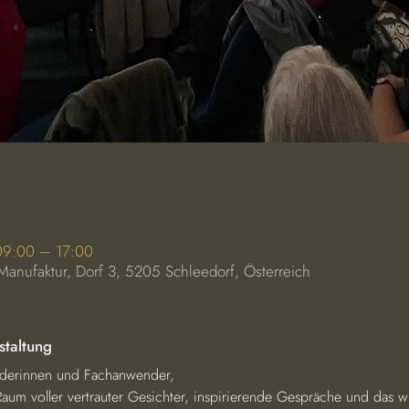
 09:00 – 17:00
Manufaktur, Dorf 3, 5205 Schleedorf, Österreich
staltung
derinnen und Fachanwender,
n Raum voller vertrauter Gesichter, inspirierende Gespräche und das 